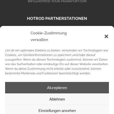
INFO@HOTROD-TOUR-FRANKFURT.COM
HOTROD PARTNERSTATIONEN
Cookie-Zustimmung
HOTROD TOUR MAINZ
HOTROD TOUR BERLIN
verwalten
Um dir ein optimales Erlebnis zu bieten, verwenden wir Technologien wie
Cookies, um Geräteinformationen zu speichern und/oder darauf
DATENSCHUTZ
zuzugreifen. Wenn du diesen Technologien zustimmst, können wir Daten
wie das Surfverhalten oder eindeutige IDs auf dieser Website verarbeiten.
IMPRESSUM
Wenn du deine Zustimmung nicht erteilst oder zurückziehst, können
bestimmte Merkmale und Funktionen beeinträchtigt werden.
COOKIE-RICHTLINIE (EU)
Akzeptieren
Ablehnen
Einstellungen ansehen