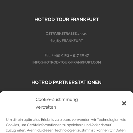
HOTROD TOUR FRANKFURT
OSTPARKSTRASSE 25-29
60385 FRANKFURT
TEL:
(+49) 0163 – 517 28 47
INFO@HOTROD-TOUR-FRANKFURT.COM
HOTROD PARTNERSTATIONEN
Cookie-Zustimmung
HOTROD TOUR MAINZ
HOTROD TOUR BERLIN
verwalten
Um dir ein optimales Erlebnis zu bieten, verwenden wir Technologien wie
Cookies, um Geräteinformationen zu speichern und/oder darauf
DATENSCHUTZ
zuzugreifen. Wenn du diesen Technologien zustimmst, können wir Daten